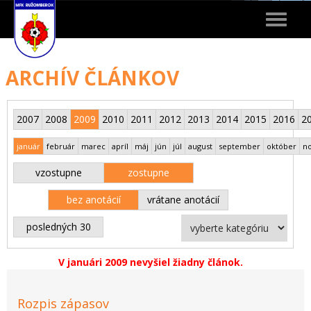
Toggle
navigat
ARCHÍV ČLÁNKOV
2007
2008
2009
2010
2011
2012
2013
2014
2015
2016
2
január
február
marec
apríl
máj
jún
júl
august
september
október
n
vzostupne
zostupne
bez anotácií
vrátane anotácií
posledných 30
V januári 2009 nevyšiel žiadny článok.
Rozpis zápasov