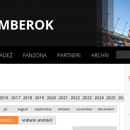
MBEROK
ÁDEŽ
FANZÓNA
PARTNERI
ARCHÍV
2016
2017
2018
2019
2020
2021
2022
2023
2024
2025
2026
júl
august
september
október
november
december
otácií
vrátane anotácií