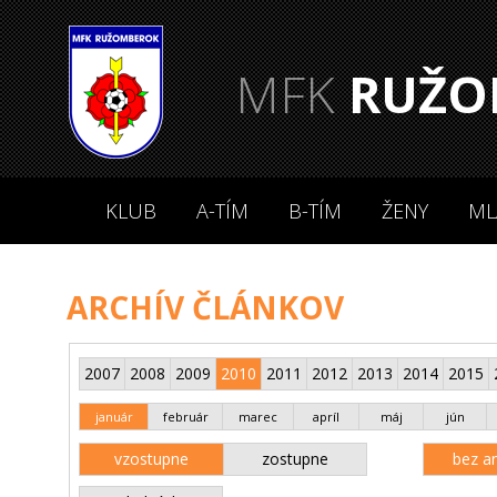
MFK
RUŽO
KLUB
A-TÍM
B-TÍM
ŽENY
ML
ARCHÍV ČLÁNKOV
2007
2008
2009
2010
2011
2012
2013
2014
2015
január
február
marec
apríl
máj
jún
vzostupne
zostupne
bez an