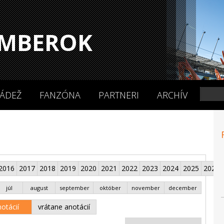
MBEROK
ÁDEŽ
FANZÓNA
PARTNERI
ARCHÍV
2016
2017
2018
2019
2020
2021
2022
2023
2024
2025
2026
júl
august
september
október
november
december
otácií
vrátane anotácií