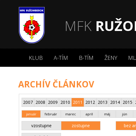
MFK
RUŽO
KLUB
A-TÍM
B-TÍM
ŽENY
ML
ARCHÍV ČLÁNKOV
2007
2008
2009
2010
2011
2012
2013
2014
2015
január
február
marec
apríl
máj
jún
vzostupne
zostupne
bez an