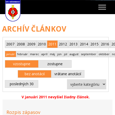
Toggle
navigat
ARCHÍV ČLÁNKOV
2007
2008
2009
2010
2011
2012
2013
2014
2015
2016
2
január
február
marec
apríl
máj
jún
júl
august
september
október
n
vzostupne
zostupne
bez anotácií
vrátane anotácií
posledných 30
V januári 2011 nevyšiel žiadny článok.
Rozpis zápasov