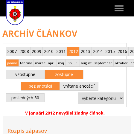
Toggle
navigat
ARCHÍV ČLÁNKOV
2007
2008
2009
2010
2011
2012
2013
2014
2015
2016
2
január
február
marec
apríl
máj
jún
júl
august
september
október
n
vzostupne
zostupne
bez anotácií
vrátane anotácií
posledných 30
V januári 2012 nevyšiel žiadny článok.
Rozpis zápasov