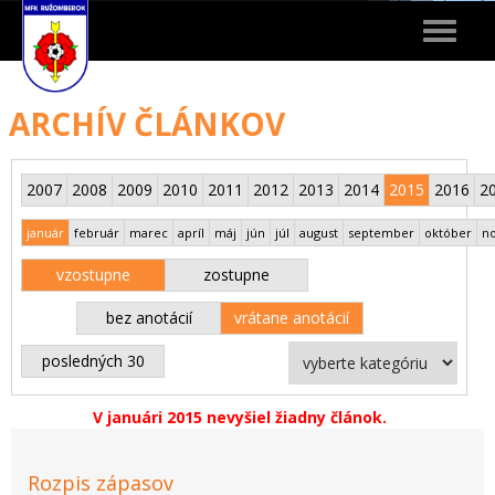
Toggle
navigat
ARCHÍV ČLÁNKOV
2007
2008
2009
2010
2011
2012
2013
2014
2015
2016
2
január
február
marec
apríl
máj
jún
júl
august
september
október
n
vzostupne
zostupne
bez anotácií
vrátane anotácií
posledných 30
V januári 2015 nevyšiel žiadny článok.
Rozpis zápasov