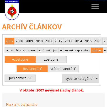
Toggle
navigat
ARCHÍV ČLÁNKOV
2007
2008
2009
2010
2011
2012
2013
2014
2015
2016
2
január
február
marec
apríl
máj
jún
júl
august
september
október
n
vzostupne
zostupne
bez anotácií
vrátane anotácií
posledných 30
V októbri 2007 nevyšiel žiadny článok.
Rozpis zápasov