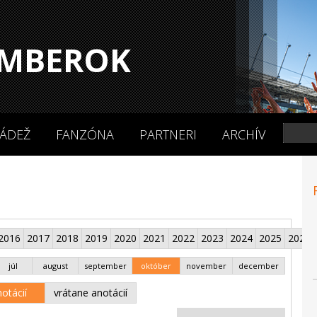
MBEROK
ÁDEŽ
FANZÓNA
PARTNERI
ARCHÍV
2016
2017
2018
2019
2020
2021
2022
2023
2024
2025
2026
júl
august
september
október
november
december
otácií
vrátane anotácií