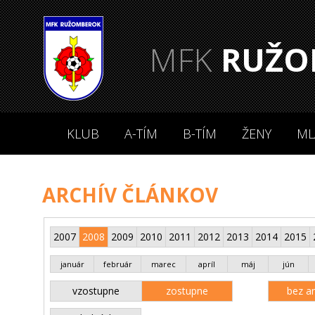
MFK
RUŽO
KLUB
A-TÍM
B-TÍM
ŽENY
ML
ARCHÍV ČLÁNKOV
2007
2008
2009
2010
2011
2012
2013
2014
2015
január
február
marec
apríl
máj
jún
vzostupne
zostupne
bez an