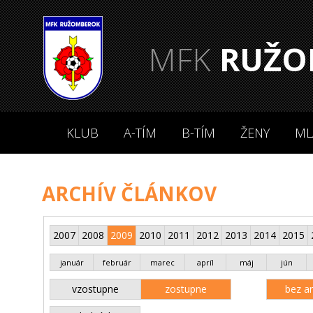
MFK
RUŽO
KLUB
A-TÍM
B-TÍM
ŽENY
ML
ARCHÍV ČLÁNKOV
2007
2008
2009
2010
2011
2012
2013
2014
2015
január
február
marec
apríl
máj
jún
vzostupne
zostupne
bez an