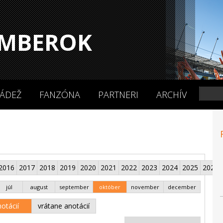
MBEROK
ÁDEŽ
FANZÓNA
PARTNERI
ARCHÍV
2016
2017
2018
2019
2020
2021
2022
2023
2024
2025
2026
júl
august
september
október
november
december
otácií
vrátane anotácií