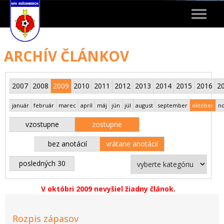
Toggle
navigat
ARCHÍV ČLÁNKOV
2007
2008
2009
2010
2011
2012
2013
2014
2015
2016
2
január
február
marec
apríl
máj
jún
júl
august
september
október
n
vzostupne
zostupne
bez anotácií
vrátane anotácií
posledných 30
V októbri 2009 nevyšiel žiadny článok.
Rozpis zápasov