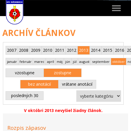
Toggle
navigat
ARCHÍV ČLÁNKOV
2007
2008
2009
2010
2011
2012
2013
2014
2015
2016
2
január
február
marec
apríl
máj
jún
júl
august
september
október
n
vzostupne
zostupne
bez anotácií
vrátane anotácií
posledných 30
V októbri 2013 nevyšiel žiadny článok.
Rozpis zápasov