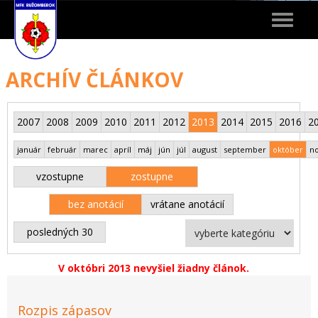
Toggle
navigat
ARCHÍV ČLÁNKOV
2007
2008
2009
2010
2011
2012
2013
2014
2015
2016
2
január
február
marec
apríl
máj
jún
júl
august
september
október
n
vzostupne
zostupne
bez anotácií
vrátane anotácií
posledných 30
V októbri 2013 nevyšiel žiadny článok.
Rozpis zápasov