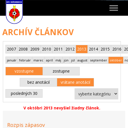
Toggle
navigat
ARCHÍV ČLÁNKOV
2007
2008
2009
2010
2011
2012
2013
2014
2015
2016
2
január
február
marec
apríl
máj
jún
júl
august
september
október
n
vzostupne
zostupne
bez anotácií
vrátane anotácií
posledných 30
V októbri 2013 nevyšiel žiadny článok.
Rozpis zápasov