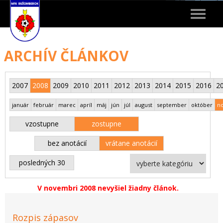
Toggle
navigat
ARCHÍV ČLÁNKOV
2007
2008
2009
2010
2011
2012
2013
2014
2015
2016
2
január
február
marec
apríl
máj
jún
júl
august
september
október
n
vzostupne
zostupne
bez anotácií
vrátane anotácií
posledných 30
V novembri 2008 nevyšiel žiadny článok.
Rozpis zápasov