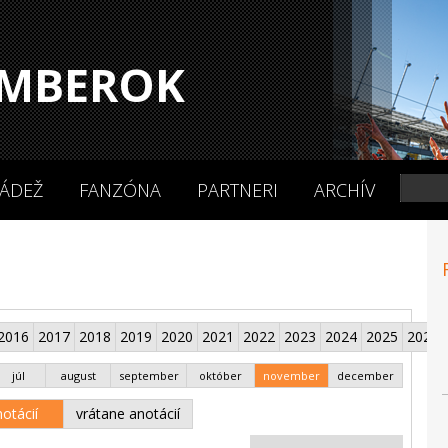
MBEROK
ÁDEŽ
FANZÓNA
PARTNERI
ARCHÍV
2016
2017
2018
2019
2020
2021
2022
2023
2024
2025
2026
júl
august
september
október
november
december
otácií
vrátane anotácií