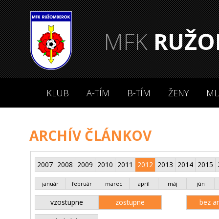
MFK
RUŽO
KLUB
A-TÍM
B-TÍM
ŽENY
ML
ARCHÍV ČLÁNKOV
2007
2008
2009
2010
2011
2012
2013
2014
2015
január
február
marec
apríl
máj
jún
vzostupne
zostupne
bez an