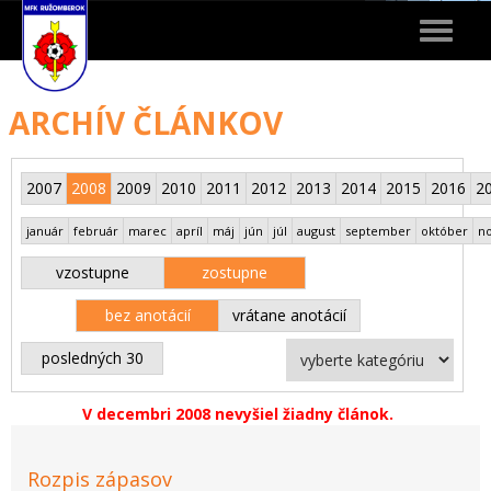
Toggle
navigat
ARCHÍV ČLÁNKOV
2007
2008
2009
2010
2011
2012
2013
2014
2015
2016
2
január
február
marec
apríl
máj
jún
júl
august
september
október
n
vzostupne
zostupne
bez anotácií
vrátane anotácií
posledných 30
V decembri 2008 nevyšiel žiadny článok.
Rozpis zápasov