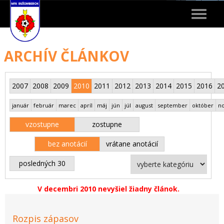
Toggle
navigat
ARCHÍV ČLÁNKOV
2007
2008
2009
2010
2011
2012
2013
2014
2015
2016
2
január
február
marec
apríl
máj
jún
júl
august
september
október
n
vzostupne
zostupne
bez anotácií
vrátane anotácií
posledných 30
V decembri 2010 nevyšiel žiadny článok.
Rozpis zápasov