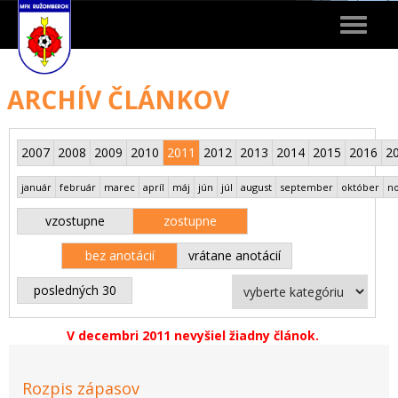
Toggle
navigat
ARCHÍV ČLÁNKOV
2007
2008
2009
2010
2011
2012
2013
2014
2015
2016
2
január
február
marec
apríl
máj
jún
júl
august
september
október
n
vzostupne
zostupne
bez anotácií
vrátane anotácií
posledných 30
V decembri 2011 nevyšiel žiadny článok.
Rozpis zápasov