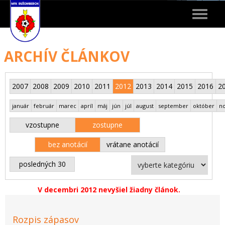
Toggle
navigat
ARCHÍV ČLÁNKOV
2007
2008
2009
2010
2011
2012
2013
2014
2015
2016
2
január
február
marec
apríl
máj
jún
júl
august
september
október
n
vzostupne
zostupne
bez anotácií
vrátane anotácií
posledných 30
V decembri 2012 nevyšiel žiadny článok.
Rozpis zápasov