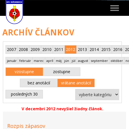
Toggle
navigat
ARCHÍV ČLÁNKOV
2007
2008
2009
2010
2011
2012
2013
2014
2015
2016
2
január
február
marec
apríl
máj
jún
júl
august
september
október
n
vzostupne
zostupne
bez anotácií
vrátane anotácií
posledných 30
V decembri 2012 nevyšiel žiadny článok.
Rozpis zápasov