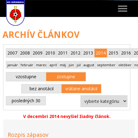
Toggle
navigat
ARCHÍV ČLÁNKOV
2007
2008
2009
2010
2011
2012
2013
2014
2015
2016
2
január
február
marec
apríl
máj
jún
júl
august
september
október
n
vzostupne
zostupne
bez anotácií
vrátane anotácií
posledných 30
V decembri 2014 nevyšiel žiadny článok.
Rozpis zápasov