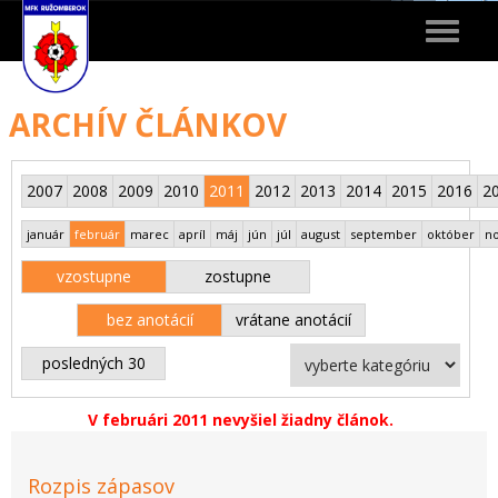
Toggle
navigat
ARCHÍV ČLÁNKOV
2007
2008
2009
2010
2011
2012
2013
2014
2015
2016
2
január
február
marec
apríl
máj
jún
júl
august
september
október
n
vzostupne
zostupne
bez anotácií
vrátane anotácií
posledných 30
V februári 2011 nevyšiel žiadny článok.
Rozpis zápasov