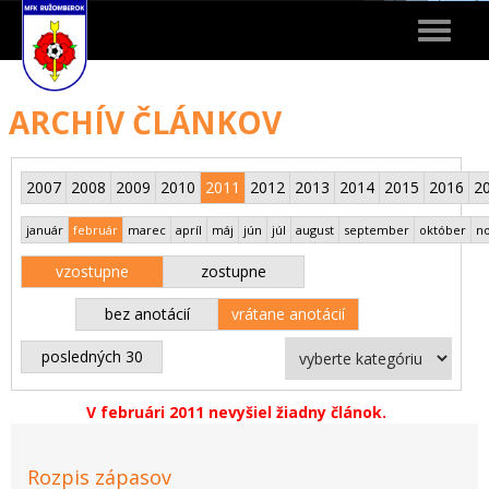
Toggle
navigat
ARCHÍV ČLÁNKOV
2007
2008
2009
2010
2011
2012
2013
2014
2015
2016
2
január
február
marec
apríl
máj
jún
júl
august
september
október
n
vzostupne
zostupne
bez anotácií
vrátane anotácií
posledných 30
V februári 2011 nevyšiel žiadny článok.
Rozpis zápasov