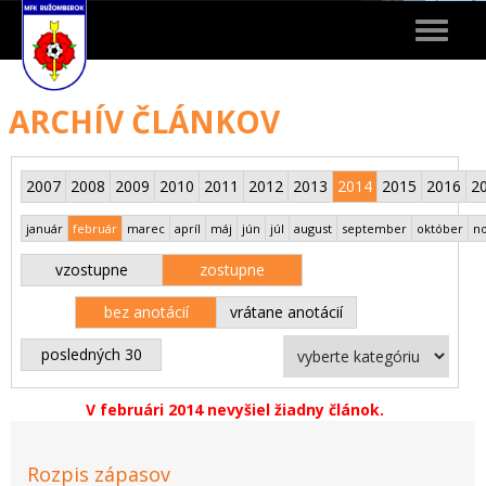
Toggle
navigat
ARCHÍV ČLÁNKOV
2007
2008
2009
2010
2011
2012
2013
2014
2015
2016
2
január
február
marec
apríl
máj
jún
júl
august
september
október
n
vzostupne
zostupne
bez anotácií
vrátane anotácií
posledných 30
V februári 2014 nevyšiel žiadny článok.
Rozpis zápasov