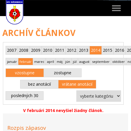
Toggle
navigat
ARCHÍV ČLÁNKOV
2007
2008
2009
2010
2011
2012
2013
2014
2015
2016
2
január
február
marec
apríl
máj
jún
júl
august
september
október
n
vzostupne
zostupne
bez anotácií
vrátane anotácií
posledných 30
V februári 2014 nevyšiel žiadny článok.
Rozpis zápasov