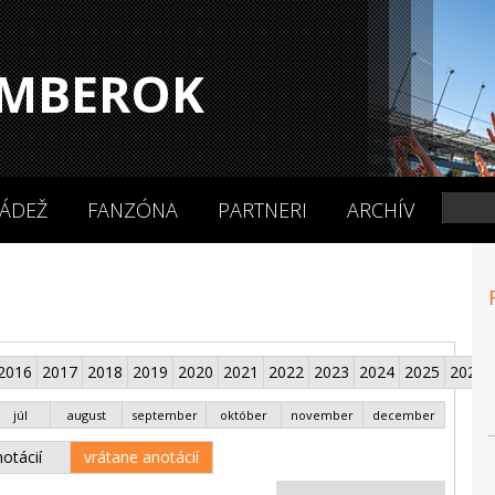
MBEROK
ÁDEŽ
FANZÓNA
PARTNERI
ARCHÍV
2016
2017
2018
2019
2020
2021
2022
2023
2024
2025
2026
júl
august
september
október
november
december
otácií
vrátane anotácií