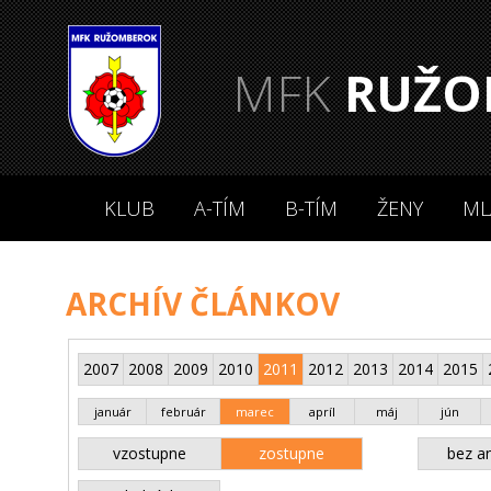
MFK
RUŽO
KLUB
A-TÍM
B-TÍM
ŽENY
ML
ARCHÍV ČLÁNKOV
2007
2008
2009
2010
2011
2012
2013
2014
2015
január
február
marec
apríl
máj
jún
vzostupne
zostupne
bez an