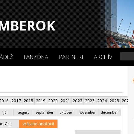
MBEROK
ÁDEŽ
FANZÓNA
PARTNERI
ARCHÍV
2016
2017
2018
2019
2020
2021
2022
2023
2024
2025
2026
júl
august
september
október
november
december
otácií
vrátane anotácií