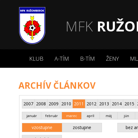
MFK
RUŽO
KLUB
A-TÍM
B-TÍM
ŽENY
ML
ARCHÍV ČLÁNKOV
2007
2008
2009
2010
2011
2012
2013
2014
2015
január
február
marec
apríl
máj
jún
vzostupne
zostupne
bez an