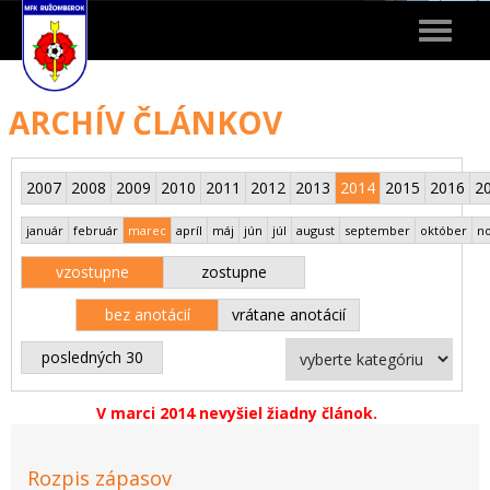
Toggle
navigat
ARCHÍV ČLÁNKOV
2007
2008
2009
2010
2011
2012
2013
2014
2015
2016
2
január
február
marec
apríl
máj
jún
júl
august
september
október
n
vzostupne
zostupne
bez anotácií
vrátane anotácií
posledných 30
V marci 2014 nevyšiel žiadny článok.
Rozpis zápasov