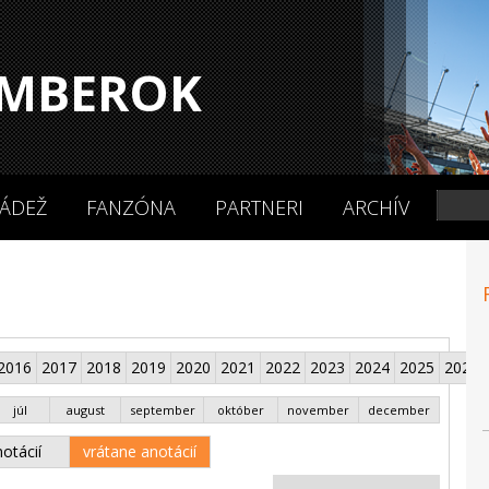
MBEROK
ÁDEŽ
FANZÓNA
PARTNERI
ARCHÍV
2016
2017
2018
2019
2020
2021
2022
2023
2024
2025
2026
júl
august
september
október
november
december
otácií
vrátane anotácií