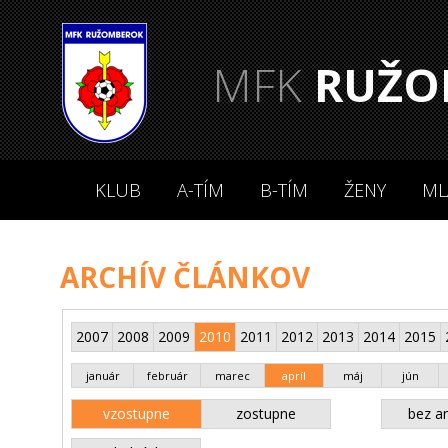
MFK
RUŽO
KLUB
A-TÍM
B-TÍM
ŽENY
ML
ARCHÍV ČLÁNKOV
2007
2008
2009
2010
2011
2012
2013
2014
2015
január
február
marec
apríl
máj
jún
vzostupne
zostupne
bez an