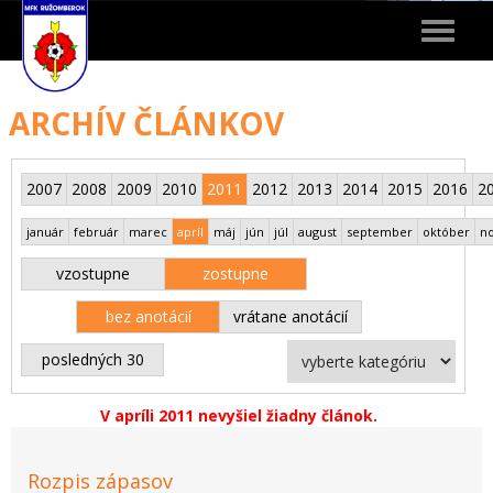
Toggle
navigat
ARCHÍV ČLÁNKOV
2007
2008
2009
2010
2011
2012
2013
2014
2015
2016
2
január
február
marec
apríl
máj
jún
júl
august
september
október
n
vzostupne
zostupne
bez anotácií
vrátane anotácií
posledných 30
V apríli 2011 nevyšiel žiadny článok.
Rozpis zápasov