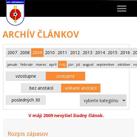
Toggle
navigat
ARCHÍV ČLÁNKOV
2007
2008
2009
2010
2011
2012
2013
2014
2015
2016
2
január
február
marec
apríl
máj
jún
júl
august
september
október
n
vzostupne
zostupne
bez anotácií
vrátane anotácií
posledných 30
V máji 2009 nevyšiel žiadny článok.
Rozpis zápasov