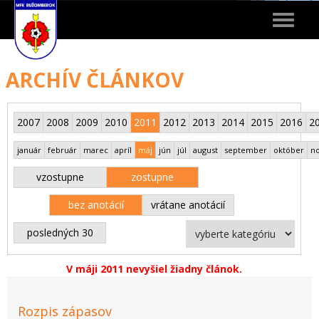
Toggle
navigat
ARCHÍV ČLÁNKOV
2007
2008
2009
2010
2011
2012
2013
2014
2015
2016
2
január
február
marec
apríl
máj
jún
júl
august
september
október
n
vzostupne
zostupne
bez anotácií
vrátane anotácií
posledných 30
V máji 2011 nevyšiel žiadny článok.
Rozpis zápasov