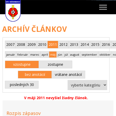
Toggle
navigat
ARCHÍV ČLÁNKOV
2007
2008
2009
2010
2011
2012
2013
2014
2015
2016
2
január
február
marec
apríl
máj
jún
júl
august
september
október
n
vzostupne
zostupne
bez anotácií
vrátane anotácií
posledných 30
V máji 2011 nevyšiel žiadny článok.
Rozpis zápasov