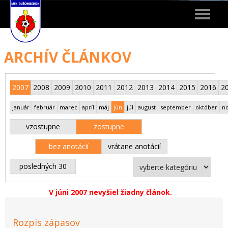
Toggle
navigat
ARCHÍV ČLÁNKOV
2007
2008
2009
2010
2011
2012
2013
2014
2015
2016
2
január
február
marec
apríl
máj
jún
júl
august
september
október
n
vzostupne
zostupne
bez anotácií
vrátane anotácií
posledných 30
V júni 2007 nevyšiel žiadny článok.
Rozpis zápasov