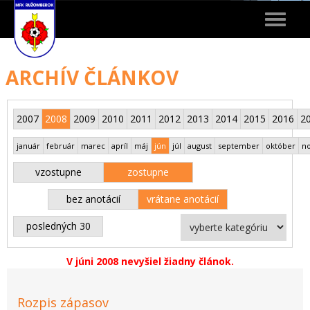
Toggle
navigat
ARCHÍV ČLÁNKOV
2007
2008
2009
2010
2011
2012
2013
2014
2015
2016
2
január
február
marec
apríl
máj
jún
júl
august
september
október
n
vzostupne
zostupne
bez anotácií
vrátane anotácií
posledných 30
V júni 2008 nevyšiel žiadny článok.
Rozpis zápasov