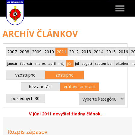
Toggle
navigat
ARCHÍV ČLÁNKOV
2007
2008
2009
2010
2011
2012
2013
2014
2015
2016
2
január
február
marec
apríl
máj
jún
júl
august
september
október
n
vzostupne
zostupne
bez anotácií
vrátane anotácií
posledných 30
V júni 2011 nevyšiel žiadny článok.
Rozpis zápasov