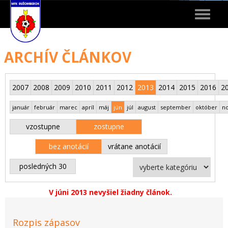
Toggle
navigat
ARCHÍV ČLÁNKOV
2007
2008
2009
2010
2011
2012
2013
2014
2015
2016
2
január
február
marec
apríl
máj
jún
júl
august
september
október
n
vzostupne
zostupne
bez anotácií
vrátane anotácií
posledných 30
V júni 2013 nevyšiel žiadny článok.
Rozpis zápasov