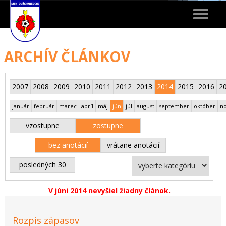
Toggle
navigat
ARCHÍV ČLÁNKOV
2007
2008
2009
2010
2011
2012
2013
2014
2015
2016
2
január
február
marec
apríl
máj
jún
júl
august
september
október
n
vzostupne
zostupne
bez anotácií
vrátane anotácií
posledných 30
V júni 2014 nevyšiel žiadny článok.
Rozpis zápasov