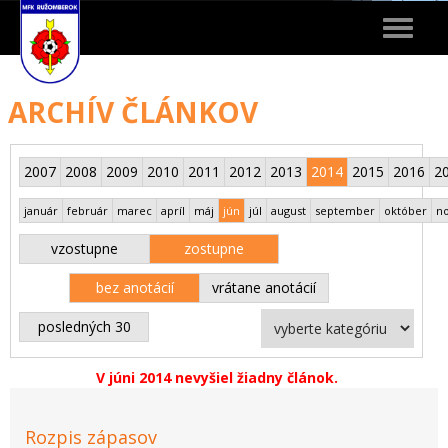
Toggle
navigat
ARCHÍV ČLÁNKOV
2007
2008
2009
2010
2011
2012
2013
2014
2015
2016
2
január
február
marec
apríl
máj
jún
júl
august
september
október
n
vzostupne
zostupne
bez anotácií
vrátane anotácií
posledných 30
V júni 2014 nevyšiel žiadny článok.
Rozpis zápasov