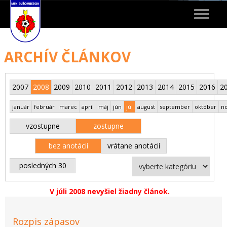
Toggle
navigat
ARCHÍV ČLÁNKOV
2007
2008
2009
2010
2011
2012
2013
2014
2015
2016
2
január
február
marec
apríl
máj
jún
júl
august
september
október
n
vzostupne
zostupne
bez anotácií
vrátane anotácií
posledných 30
V júli 2008 nevyšiel žiadny článok.
Rozpis zápasov