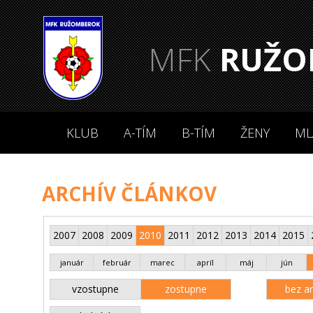
MFK
RUŽO
KLUB
A-TÍM
B-TÍM
ŽENY
ML
ARCHÍV ČLÁNKOV
2007
2008
2009
2010
2011
2012
2013
2014
2015
január
február
marec
apríl
máj
jún
vzostupne
zostupne
bez an