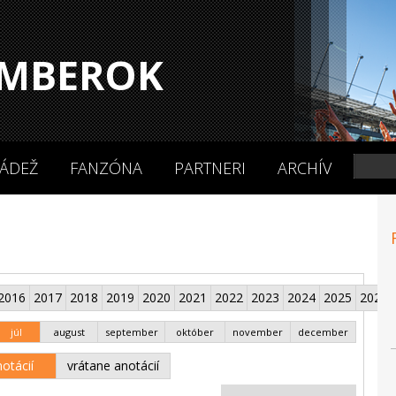
MBEROK
ÁDEŽ
FANZÓNA
PARTNERI
ARCHÍV
2016
2017
2018
2019
2020
2021
2022
2023
2024
2025
2026
júl
august
september
október
november
december
otácií
vrátane anotácií