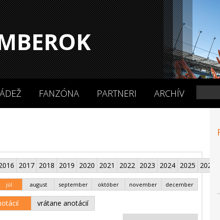
MBEROK
ÁDEŽ
FANZÓNA
PARTNERI
ARCHÍV
2016
2017
2018
2019
2020
2021
2022
2023
2024
2025
2026
júl
august
september
október
november
december
otácií
vrátane anotácií