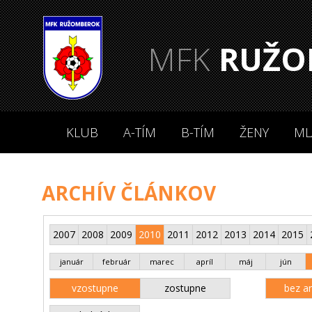
MFK
RUŽO
KLUB
A-TÍM
B-TÍM
ŽENY
ML
ARCHÍV ČLÁNKOV
2007
2008
2009
2010
2011
2012
2013
2014
2015
január
február
marec
apríl
máj
jún
vzostupne
zostupne
bez an