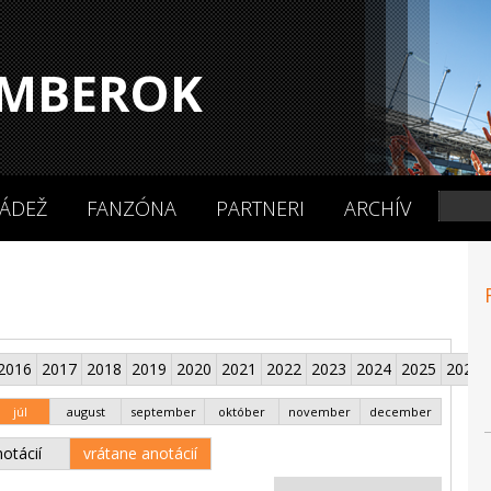
MBEROK
ÁDEŽ
FANZÓNA
PARTNERI
ARCHÍV
2016
2017
2018
2019
2020
2021
2022
2023
2024
2025
2026
júl
august
september
október
november
december
otácií
vrátane anotácií