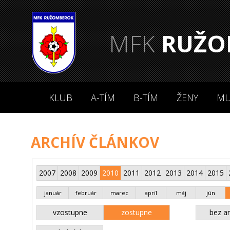
MFK
RUŽO
KLUB
A-TÍM
B-TÍM
ŽENY
ML
ARCHÍV ČLÁNKOV
2007
2008
2009
2010
2011
2012
2013
2014
2015
január
február
marec
apríl
máj
jún
vzostupne
zostupne
bez an