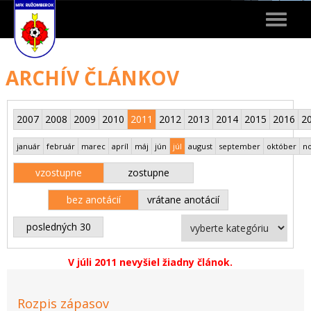
Toggle
navigat
ARCHÍV ČLÁNKOV
2007
2008
2009
2010
2011
2012
2013
2014
2015
2016
2
január
február
marec
apríl
máj
jún
júl
august
september
október
n
vzostupne
zostupne
bez anotácií
vrátane anotácií
posledných 30
V júli 2011 nevyšiel žiadny článok.
Rozpis zápasov