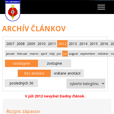
Toggle
navigat
ARCHÍV ČLÁNKOV
2007
2008
2009
2010
2011
2012
2013
2014
2015
2016
2
január
február
marec
apríl
máj
jún
júl
august
september
október
n
vzostupne
zostupne
bez anotácií
vrátane anotácií
posledných 30
V júli 2012 nevyšiel žiadny článok.
Rozpis zápasov