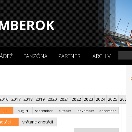
MBEROK
ÁDEŽ
FANZÓNA
PARTNERI
ARCHÍV
2016
2017
2018
2019
2020
2021
2022
2023
2024
2025
2026
júl
august
september
október
november
december
otácií
vrátane anotácií