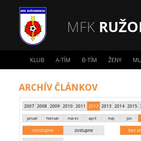
MFK
RUŽO
KLUB
A-TÍM
B-TÍM
ŽENY
ML
ARCHÍV ČLÁNKOV
2007
2008
2009
2010
2011
2012
2013
2014
2015
január
február
marec
apríl
máj
jún
vzostupne
zostupne
bez an