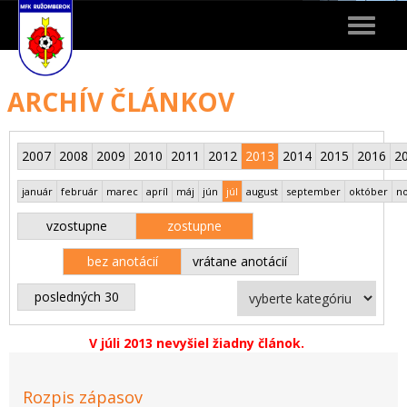
Toggle
navigat
ARCHÍV ČLÁNKOV
2007
2008
2009
2010
2011
2012
2013
2014
2015
2016
2
január
február
marec
apríl
máj
jún
júl
august
september
október
n
vzostupne
zostupne
bez anotácií
vrátane anotácií
posledných 30
V júli 2013 nevyšiel žiadny článok.
Rozpis zápasov