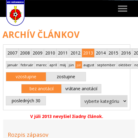
Toggle
navigat
ARCHÍV ČLÁNKOV
2007
2008
2009
2010
2011
2012
2013
2014
2015
2016
2
január
február
marec
apríl
máj
jún
júl
august
september
október
n
vzostupne
zostupne
bez anotácií
vrátane anotácií
posledných 30
V júli 2013 nevyšiel žiadny článok.
Rozpis zápasov