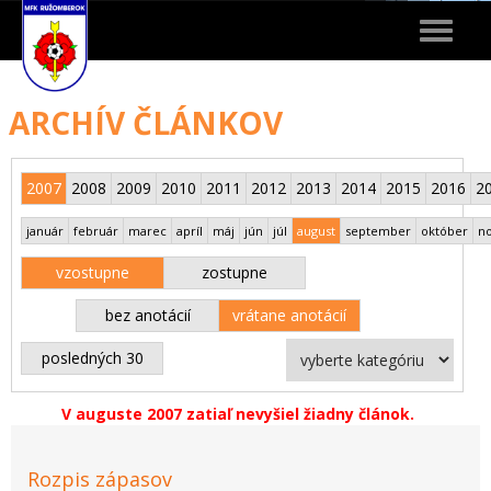
Toggle
navigat
ARCHÍV ČLÁNKOV
2007
2008
2009
2010
2011
2012
2013
2014
2015
2016
2
január
február
marec
apríl
máj
jún
júl
august
september
október
n
vzostupne
zostupne
bez anotácií
vrátane anotácií
posledných 30
V auguste 2007 zatiaľ nevyšiel žiadny článok.
Rozpis zápasov