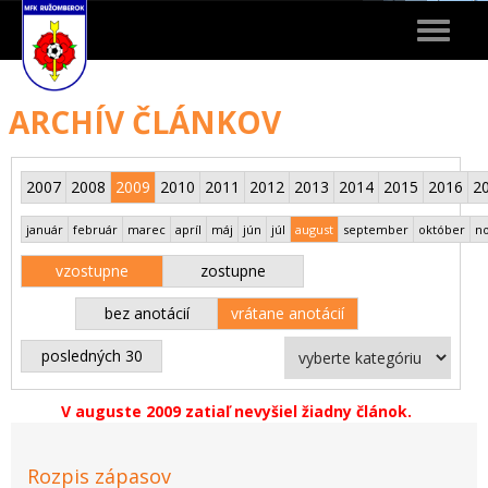
Toggle
navigat
ARCHÍV ČLÁNKOV
2007
2008
2009
2010
2011
2012
2013
2014
2015
2016
2
január
február
marec
apríl
máj
jún
júl
august
september
október
n
vzostupne
zostupne
bez anotácií
vrátane anotácií
posledných 30
V auguste 2009 zatiaľ nevyšiel žiadny článok.
Rozpis zápasov